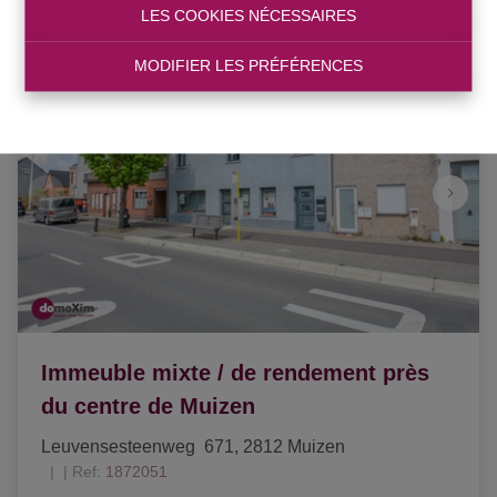
LES COOKIES NÉCESSAIRES
MODIFIER LES PRÉFÉRENCES
Immeuble mixte / de rendement près
du centre de Muizen
Leuvensesteenweg  671, 2812 Muizen
|
Ref
: 
1872051