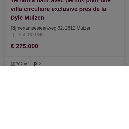
Terrain à bâtir avec permis pour une
villa circulaire exclusive près de la
Dyle Muizen
Rijmenamsesteenweg 32, 2812 Muizen
|
Ref
: 
1871640
€ 275.000
707 m²
2