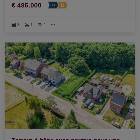
€ 485.000
3
1
1