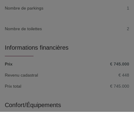
Nombre de parkings
1
Nombre de toilettes
2
Informations financières
Prix
€ 745.000
Revenu cadastral
€ 448
Prix total
€ 745.000
Confort/Équipements
Type chauffage
Individuel
Chauffage
C.C. au mazout