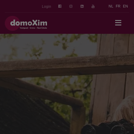
NL
FR
EN
Login