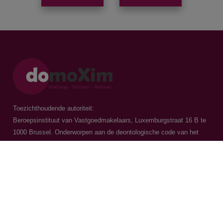
Toezichthoudende autoriteit:
Beroepsinstituut van Vastgoedmakelaars, Luxemburgstraat 16 B te
1000 Brussel. Onderworpen aan de
deontologische code van het
BIV
Vastgoedmakelaar-bemiddelaar / BIV 504.956 - BIV 504.779 - BIV
518.770
Contacteer ons
015 20 36 00
016 79 32 70