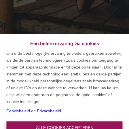
Een betere ervaring via cookies
Om u de best mogelijke ervaring te bieden, gebruiken zowel wij
als derde partijen technologieën zoals cookies om toegang te
HOME
krijgen tot apparaatinformatie en/of deze op te slaan. Door in te
stemmen met deze technologieën, stelt u ons en derde partijen
HOME
in de mogelijkheid persoonlijke gegevens zoals browsegedrag
of unieke ID's op deze website te verwerken. U kan uw keuze
altijd wijzigen onderaan de pagina via de optie 'cookies' of
'cookie instellingen'.
Cookiebeleid
en
Privacybeleid
.
ALLE COOKIES ACCEPTEREN