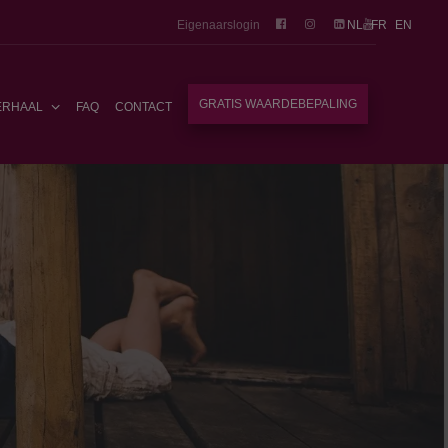
Eigenaarslogin
NL
FR
EN
GRATIS WAARDEBEPALING
ERHAAL
FAQ
CONTACT