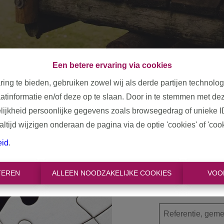
Een betere ervaring via cookies
ring te bieden, gebruiken zowel wij als derde partijen technolo
aatinformatie en/of deze op te slaan. Door in te stemmen met dez
elijkheid persoonlijke gegevens zoals browsegedrag of unieke I
tijd wijzigen onderaan de pagina via de optie 'cookies' of 'cooki
Oeps, d
eid
.
TEREN
ALLEEN NOODZAKELIJKE COOKIES
VOO