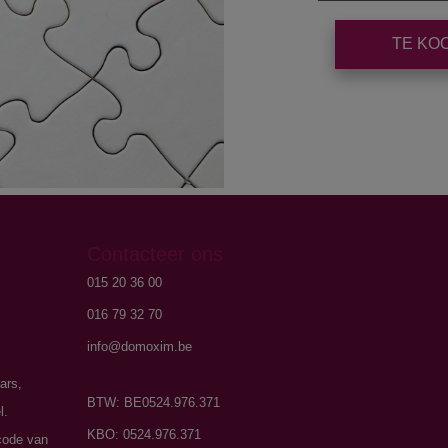
TE KO
Contacteer ons
015 20 36 00
016 79 32 70
info@domoxim.be
ars,
BTW: BE0524.976.371
l.
KBO: 0524.976.371
code van