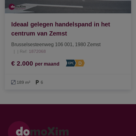
Ideaal gelegen handelspand in het
centrum van Zemst
Brusselsesteenweg 106 001, 1980 Zemst
|
Ref
: 
1872068
€ 2.000
per maand
189 m²
6