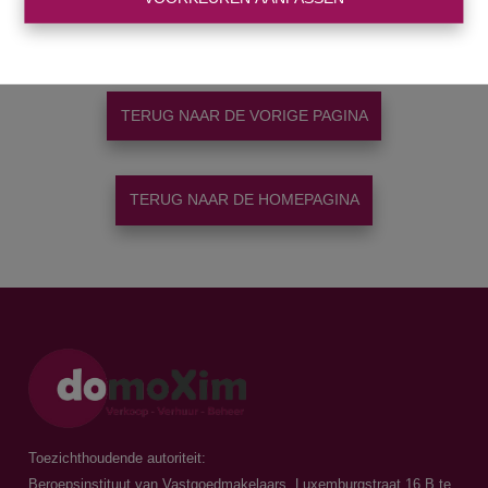
Hartelijk bedankt voor uw aanvraag! Wij nemen zo spoedig mogelijk
contact met u op!
TERUG NAAR DE VORIGE PAGINA
TERUG NAAR DE HOMEPAGINA
Toezichthoudende autoriteit:
Beroepsinstituut van Vastgoedmakelaars, Luxemburgstraat 16 B te