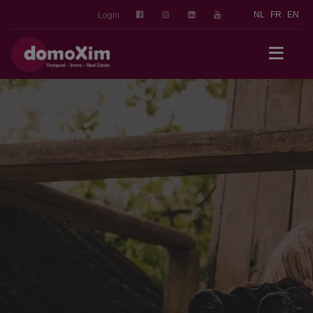
NL
FR
EN
Login