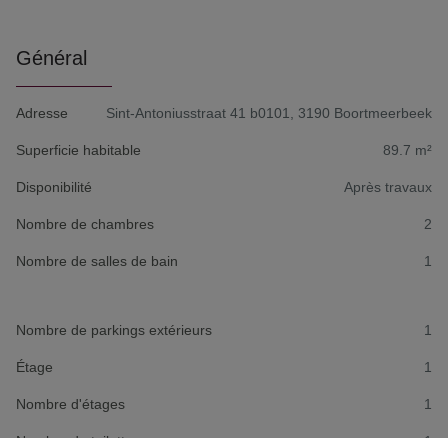
Général
Adresse
Sint-Antoniusstraat 41 b0101, 3190 Boortmeerbeek
Superficie habitable
89.7 m²
Disponibilité
Après travaux
Nombre de chambres
2
Nombre de salles de bain
1
Nombre de parkings extérieurs
1
Étage
1
Nombre d'étages
1
Nombre de toilettes
1