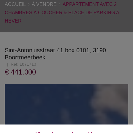
ACCUEIL
À VENDRE
APPARTEMENT AVEC 2
CHAMBRES À COUCHER & PLACE DE PARKING À
HEVER
Sint-Antoniusstraat 41 box 0101, 3190
Boortmeerbeek
Ref:
1871713
€ 441.000