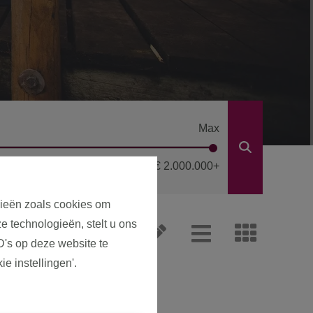
Max
€ 2.000.000
+
gieën zoals cookies om
e technologieën, stelt u ons
D's op deze website te
e instellingen'.