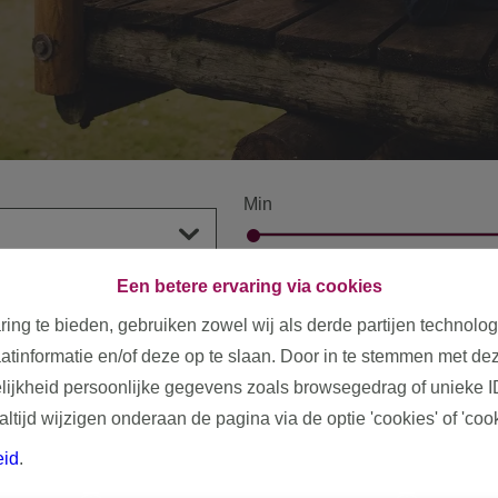
Min
€ 0
Een betere ervaring via cookies
ring te bieden, gebruiken zowel wij als derde partijen technolo
aatinformatie en/of deze op te slaan. Door in te stemmen met dez
elijkheid persoonlijke gegevens zoals browsegedrag of unieke I
tijd wijzigen onderaan de pagina via de optie 'cookies' of 'cooki
eid
.
AFTELLEN NAAR DE AKTE