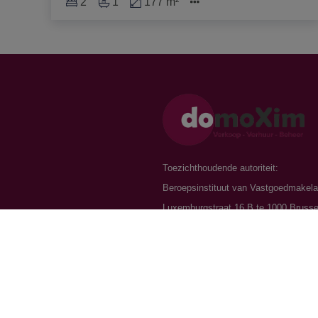
2
1
177 m²
Toezichthoudende autoriteit:
Beroepsinstituut van Vastgoedmakela
Luxemburgstraat 16 B te 1000 Brusse
Onderworpen aan de
deontologische 
het BIV
Vastgoedmakelaar-bemiddelaar / BIV 
BIV 504.779 - BIV 518.770