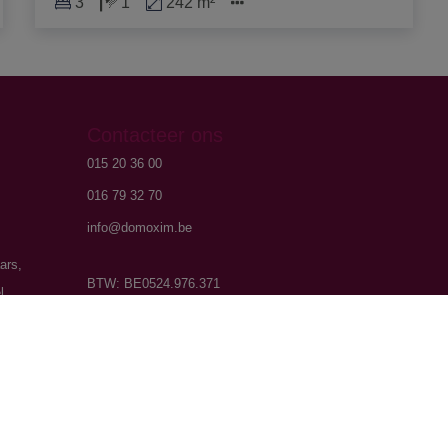
3
1
242 m²
Contacteer ons
015 20 36 00
016 79 32 70
info@domoxim.be
ars,
BTW: BE0524.976.371
l.
KBO: 0524.976.371
code van
504.956 -