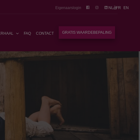
Eigenaarslogin
NL
FR
EN
GRATIS WAARDEBEPALING
ERHAAL
FAQ
CONTACT