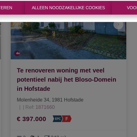
TEREN
ALLEEN NOODZAKELIJKE COOKIES
VOO
Te renoveren woning met veel
potentieel nabij het Bloso-Domein
in Hofstade
Molenheide 34, 1981 Hofstade
|
Ref
: 
1871660
€ 397.000