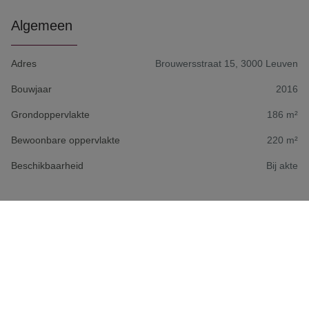
Algemeen
Adres
Brouwersstraat 15, 3000 Leuven
Bouwjaar
2016
Grondoppervlakte
186 m²
Bewoonbare oppervlakte
220 m²
Beschikbaarheid
Bij akte
Aantal slaapkamers
2
Aantal badkamers
2
Garage
1
Aantal externe parkeerplaatsen
1