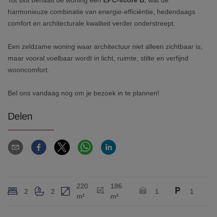
Tot slot behaalt de woning een
EPC-score B
, wat de
harmonieuze combinatie van energie-efficiëntie, hedendaags
comfort en architecturale kwaliteit verder onderstreept.
Een zeldzame woning waar architectuur niet alleen zichtbaar is,
maar vooral voelbaar wordt in licht, ruimte, stilte en verfijnd
wooncomfort.
Bel ons vandaag nog om je bezoek in te plannen!
Delen
220
186
2
2
1
1
m²
m²