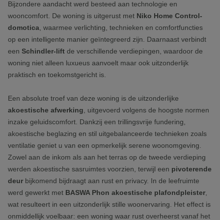
Bijzondere aandacht werd besteed aan technologie en
wooncomfort. De woning is uitgerust met
Niko Home Control-
domotica
, waarmee verlichting, technieken en comfortfuncties
op een intelligente manier geïntegreerd zijn. Daarnaast verbindt
een
Schindler-lift
de verschillende verdiepingen, waardoor de
woning niet alleen luxueus aanvoelt maar ook uitzonderlijk
praktisch en toekomstgericht is.
Een absolute troef van deze woning is de uitzonderlijke
akoestische afwerking
, uitgevoerd volgens de hoogste normen
inzake geluidscomfort. Dankzij een trillingsvrije fundering,
akoestische beglazing en stil uitgebalanceerde technieken zoals
ventilatie geniet u van een opmerkelijk serene woonomgeving.
Zowel aan de inkom als aan het terras op de tweede verdieping
werden akoestische sasruimtes voorzien, terwijl een
pivoterende
deur
bijkomend bijdraagt aan rust en privacy. In de leefruimte
werd gewerkt met
BASWA Phon akoestische plafondpleister
,
wat resulteert in een uitzonderlijk stille woonervaring. Het effect is
onmiddellijk voelbaar: een woning waar rust overheerst vanaf het