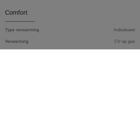
Comfort
Type verwarming
Individueel
Verwarming
CV op gas
Aansluiting aardgas
Ja
Aansluiting waterleiding
Ja
Keuken
Volledig ingebouwd
Bebouwing
Bebouwing
Halfopen
Type constructie
Traditioneel
Staat
Instapklaar