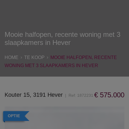
Mooie halfopen, recente woning met 3
slaapkamers in Hever
HOME
TE KOOP
MOOIE HALFOPEN, RECENTE
WONING MET 3 SLAAPKAMERS IN HEVER
€ 575.000
Kouter 15, 3191 Hever
Ref:
1872231
OPTIE