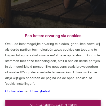
Een betere ervaring via cookies
Om u de best mogelijke ervaring te bieden, gebruiken zowel wij
als derde partijen technologieën zoals cookies om toegang te
HOME
krijgen tot apparaatinformatie en/of deze op te slaan. Door in te
stemmen met deze technologieën, stelt u ons en derde partijen
HOME
in de mogelijkheid persoonlijke gegevens zoals browsegedrag
of unieke ID's op deze website te verwerken. U kan uw keuze
altijd wijzigen onderaan de pagina via de optie 'cookies' of
'cookie instellingen'.
Cookiebeleid
en
Privacybeleid
.
ALLE COOKIES ACCEPTEREN