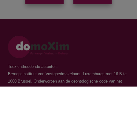
Toezichthoudende autoriteit:
Beroepsinstituut van Vastgoedmakelaars, Luxemburgstraat 16 B te
1000 Brussel. Onderworpen aan de
deontologische code van het
BIV
Vastgoedmakelaar-bemiddelaar / BIV 504.956 - BIV 504.779 - BIV
518.770
Contacteer ons
015 20 36 00
016 79 32 70