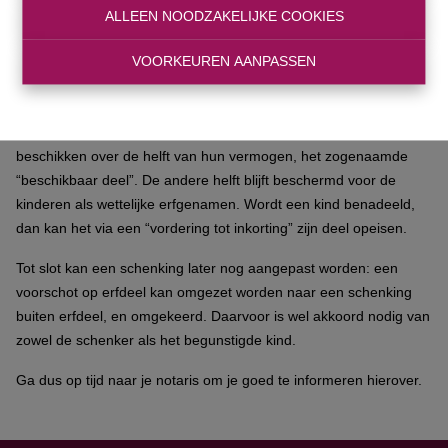
ALLEEN NOODZAKELIJKE COOKIES
schenkingen om de verdeling tussen de kinderen eerlijk te
houden. Alleen wanneer expliciet vermeld wordt dat de schenking
VOORKEUREN AANPASSEN
“buiten erfdeel” gebeurt, geldt ze als een extra voordeel en hoeft
ze niet verrekend te worden.
Daarbij gelden wel grenzen. Ouders kunnen slechts vrij
beschikken over de helft van hun vermogen, het zogenaamde
“beschikbaar deel”. De andere helft blijft beschermd voor de
kinderen als wettelijke erfgenamen. Wordt een kind benadeeld,
dan kan het via een “vordering tot inkorting” zijn deel opeisen.
Tot slot kan een schenking later nog aangepast worden: een
voorschot op erfdeel kan omgezet worden naar een schenking
buiten erfdeel, en omgekeerd. Daarvoor is wel akkoord nodig van
zowel de schenker als het begunstigde kind.
Ga dus op tijd naar je notaris om je goed te informeren hierover.