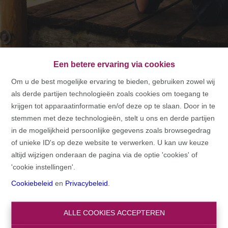
Wat is de impact van een
Een betere ervaring via cookies
Om u de best mogelijke ervaring te bieden, gebruiken zowel wij
schenking op een erfenis?
als derde partijen technologieën zoals cookies om toegang te
krijgen tot apparaatinformatie en/of deze op te slaan. Door in te
HOME
FAQ
WAT IS DE IMPACT VAN EEN
stemmen met deze technologieën, stelt u ons en derde partijen
in de mogelijkheid persoonlijke gegevens zoals browsegedrag
SCHENKING OP EEN ERFENIS?
of unieke ID's op deze website te verwerken. U kan uw keuze
altijd wijzigen onderaan de pagina via de optie 'cookies' of
'cookie instellingen'.
Een schenking wordt meestal gezien als een voorschot op de
Cookiebeleid
en
Privacybeleid
.
erfenis. Dat betekent dat een kind dat van de ouders al een
schenking kreeg, later doorgaans minder erft.
ALLE COOKIES ACCEPTEREN
Bij een overlijden houdt de notaris rekening met eerdere