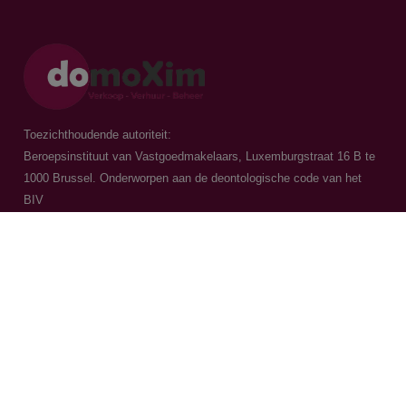
Toezichthoudende autoriteit:
Beroepsinstituut van Vastgoedmakelaars, Luxemburgstraat 16 B te
1000 Brussel. Onderworpen aan de
deontologische code van het
BIV
Vastgoedmakelaar-bemiddelaar / BIV 504.956 - BIV 504.779 - BIV
518.770
Contacteer ons
015 20 36 00
016 79 32 70
info@domoxim.be
BTW: BE0524.976.371