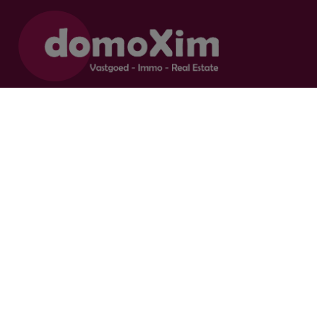
Autorité de surveillance:
Institut professionnel des agents immobiliers, Luxemburgstraat 16 B
à 1000 Brussel.
Sous réserve de
les devoirs de l'agent immobilier
Agent immobilier-intermédiaire / BIV 504.956 - BIV 504.779 - BIV
518.770
Contacter nous
015 20 36 00
016 79 32 70
info@domoxim.be