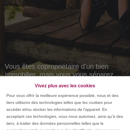
Vous êtes copropriétaire d'un bien
immobilier, mais vous vous séparez.
Que se passe-t-il alors?
Vivez plus avec les cookies
Pour vous offrir la meilleure expérience possible, nous et des
ACCUEIL
FAQ
VOUS ÊTES COPROPRIÉTAIRE
tiers utilisons des technologies telles que les cookies pour
D'UN BIEN IMMOBILIER, MAIS VOUS VOUS SÉPAREZ.
accéder et/ou stocker les informations de l'appareil. En
QUE SE PASSE-T-IL ALORS?
acceptant ces technologies, vous nous autorisez, ainsi qu'à des
tiers, à traiter des données personnelles telles que le