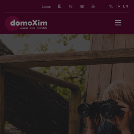
NL
FR
EN
Login