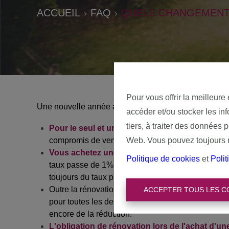
ACCUEIL
FAQ
QUELS CHANGEMENTS 
Pour vous offrir la meilleure
Une nouvelle année apporte de nouvelles règles! No
accéder et/ou stocker les in
tiers, à traiter des données 
Pour le seul et unique logement, les droits d'
compromis de vente cette année et l'acte ne sera 
Web. Vous pouvez toujours mo
Vous achetez une maison que vouls allez rénove
Politique de cookies
et
Polit
taux passe de 1% à 2%. Toutefois, c'est la date d
toujours du taux préférentiel de 1%.
Outre la rénovation énergétique lourde mentionée
ACCEPTER TOUS LES C
pour toutes les demandes de permis d'urbanisme à
encore de la réduction.
L'obligation de rénovation lors de l'achat d'u