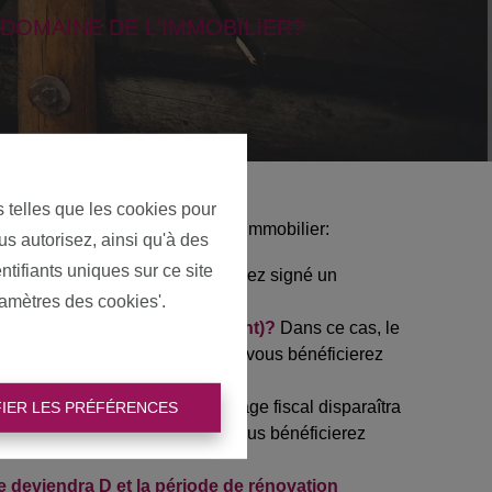
DOMAINE DE L'IMMOBILIER?
s telles que les cookies pour
mortants dans le domaine de l'immobilier:
us autorisez, ainsi qu'à des
ntifiants uniques sur ce site
que est ici déterminante. Vous avez signé un
éduit.
ramètres des cookies'.
 et reconstruire (partiellement)?
Dans ce cas, le
 1er janvier 2025? Dans ce cas, vous bénéficierez
écompte immobilier.
Cet avantage fiscal disparaîtra
IER LES PRÉFÉRENCES
ant cette date? Dans ce cas, vous bénéficierez
e deviendra D et la période de rénovation