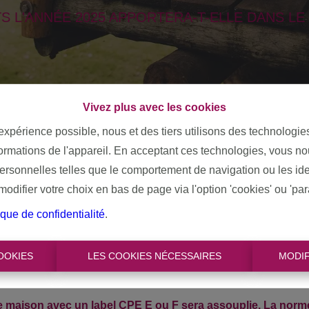
L'ANNÉE 2025 APPORTERA-T-ELLE DANS LE 
Vivez plus avec les cookies
 expérience possible, nous et des tiers utilisons des technologie
u avons déjà énuméré quelques-uns des changements les plus i
formations de l'appareil. En acceptant ces technologies, vous no
personnelles telles que le comportement de navigation ou les ide
enregistrement passent de 3% à 2%.
La date de l'acte authenti
enregistré qu'en 2025? Dans ce cas, vous bénéficierez du taux r
difier votre choix en bas de page via l'option 'cookies' ou 'pa
r en grande partie dans les 5 ans ou que vous allez démolir
ique de confidentialité
.
u compromis de vente qui s'applique. Vous signez donc avant le
 ci-dessus,
vous ne bénéficierez plus d'une réduction du pr
OOKIES
LES COOKIES NÉCESSAIRES
MODIF
 partir du 1er octobre 2025. Vous introduisez votre demande av
ne maison avec un label CPE E ou F sera assouplie. La norm