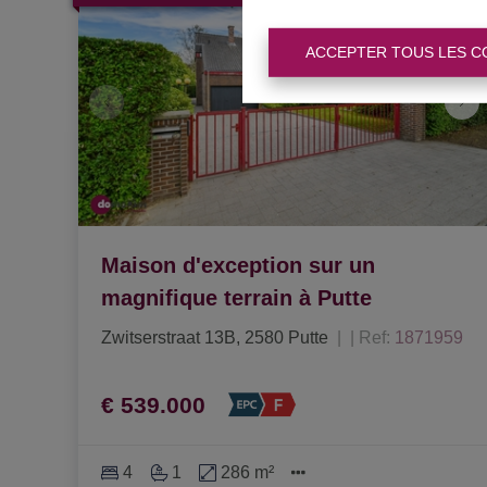
ACCEPTER TOUS LES C
Maison d'exception sur un
magnifique terrain à Putte
Zwitserstraat 13B, 2580 Putte
|
Ref
: 
1871959
€ 539.000
4
1
286 m²