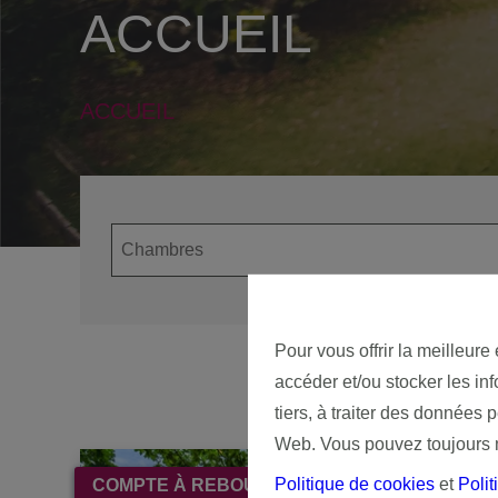
ACCUEIL
ACCUEIL
Pour vous offrir la meilleure
accéder et/ou stocker les in
tiers, à traiter des données 
Web. Vous pouvez toujours mo
Politique de cookies
et
Polit
COMPTE À REBOURS JUSQU'À L'ACTE