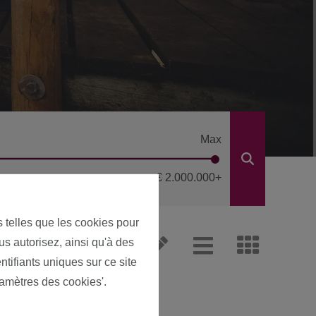
Max
€ 2.000.000
+
s telles que les cookies pour
us autorisez, ainsi qu'à des
ntifiants uniques sur ce site
ramètres des cookies'.