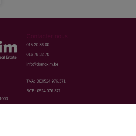
Contacter nous
015 20 36 00
016 79 32 70
info@domoxim.be
TVA: BE0524.976.371
BCE: 0524.976.371
 1000
t
504.956 -