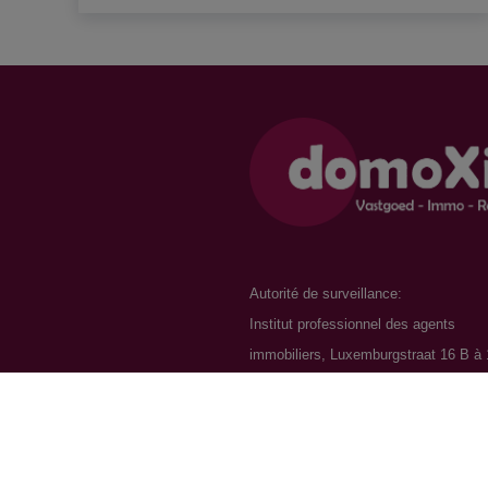
Autorité de surveillance:
Institut professionnel des agents
immobiliers, Luxemburgstraat 16 B à
Brussel.
Sous réserve de
les devoirs de l'agen
immobilier
Agent immobilier-intermédiaire / BIV 