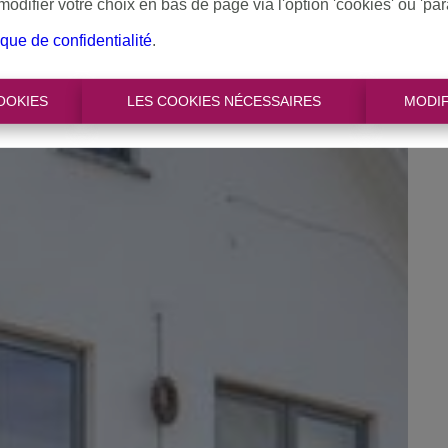
difier votre choix en bas de page via l'option 'cookies' ou 'pa
ique de confidentialité
.
OOKIES
LES COOKIES NÉCESSAIRES
MODIF