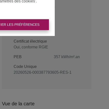
ramètres des cookies'.
Énergie
IER LES PRÉFÉRENCES
Certificat électrique
Oui, conforme RGIE
PEB
357 kWh/m².an
Code Unique
20260526-000387793605-RES-1
Vue de la carte