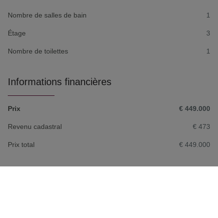
Nombre de salles de bain
1
Étage
3
Nombre de toilettes
1
Informations financières
Prix
€ 449.000
Revenu cadastral
€ 473
Prix total
€ 449.000
Confort/Équipements
Type chauffage
Individuel