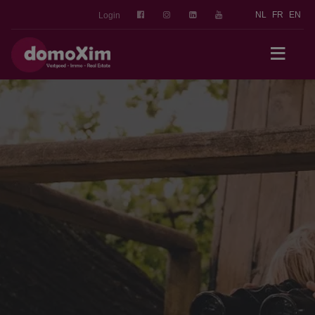
NL
FR
EN
Login