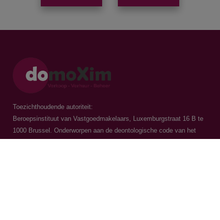
Toezichthoudende autoriteit:
Beroepsinstituut van Vastgoedmakelaars, Luxemburgstraat 16 B te
1000 Brussel. Onderworpen aan de
deontologische code van het
BIV
Vastgoedmakelaar-bemiddelaar / BIV 504.956 - BIV 504.779 - BIV
518.770
Contacteer ons
015 20 36 00
016 79 32 70