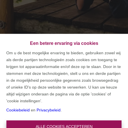
Een betere ervaring via cookies
Om u de best mogelijke ervaring te bieden, gebruiken zowel wij
als derde partijen technologieën zoals cookies om toegang te
HOME
krijgen tot apparaatinformatie en/of deze op te slaan. Door in te
stemmen met deze technologieën, stelt u ons en derde partijen
HOME
in de mogelijkheid persoonlijke gegevens zoals browsegedrag
of unieke ID's op deze website te verwerken. U kan uw keuze
altijd wijzigen onderaan de pagina via de optie 'cookies' of
'cookie instellingen'.
Cookiebeleid
en
Privacybeleid
.
ALLE COOKIES ACCEPTEREN