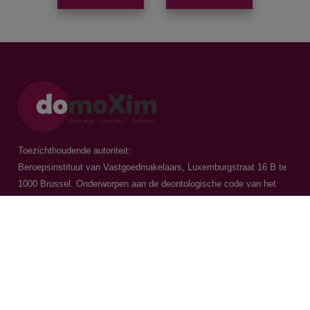
Toezichthoudende autoriteit:
Beroepsinstituut van Vastgoedmakelaars, Luxemburgstraat 16 B te
1000 Brussel. Onderworpen aan de
deontologische code van het
BIV
Vastgoedmakelaar-bemiddelaar / BIV 504.956 - BIV 504.779 - BIV
518.770
Contacteer ons
015 20 36 00
016 79 32 70