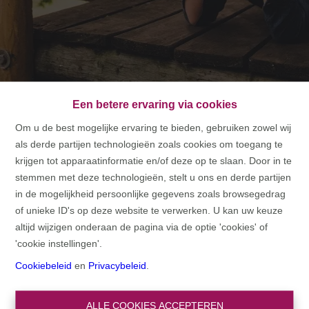
Een betere ervaring via cookies
Om u de best mogelijke ervaring te bieden, gebruiken zowel wij
als derde partijen technologieën zoals cookies om toegang te
HOME
krijgen tot apparaatinformatie en/of deze op te slaan. Door in te
stemmen met deze technologieën, stelt u ons en derde partijen
HOME
in de mogelijkheid persoonlijke gegevens zoals browsegedrag
of unieke ID's op deze website te verwerken. U kan uw keuze
altijd wijzigen onderaan de pagina via de optie 'cookies' of
'cookie instellingen'.
Cookiebeleid
en
Privacybeleid
.
ALLE COOKIES ACCEPTEREN