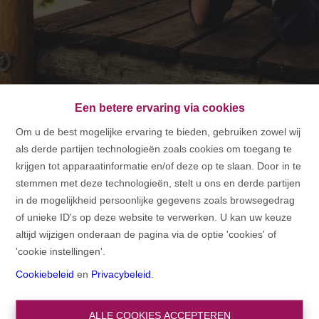
Een betere ervaring via cookies
Om u de best mogelijke ervaring te bieden, gebruiken zowel wij
als derde partijen technologieën zoals cookies om toegang te
HOME
krijgen tot apparaatinformatie en/of deze op te slaan. Door in te
stemmen met deze technologieën, stelt u ons en derde partijen
HOME
in de mogelijkheid persoonlijke gegevens zoals browsegedrag
of unieke ID's op deze website te verwerken. U kan uw keuze
altijd wijzigen onderaan de pagina via de optie 'cookies' of
'cookie instellingen'.
Cookiebeleid
en
Privacybeleid
.
ALLE COOKIES ACCEPTEREN