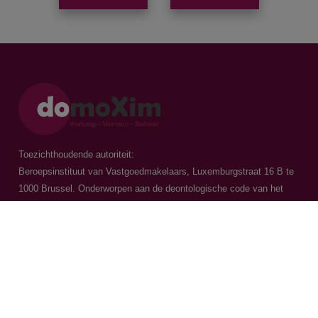
Toezichthoudende autoriteit:
Beroepsinstituut van Vastgoedmakelaars, Luxemburgstraat 16 B te
1000 Brussel. Onderworpen aan de
deontologische code van het
BIV
Vastgoedmakelaar-bemiddelaar / BIV 504.956 - BIV 504.779 - BIV
518.770
Contacteer ons
015 20 36 00
016 79 32 70