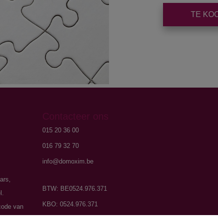
TE KO
Contacteer ons
015 20 36 00
016 79 32 70
info@domoxim.be
ars,
BTW: BE0524.976.371
l.
KBO: 0524.976.371
code van