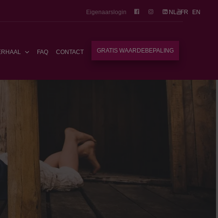
Eigenaarslogin
NL
FR
EN
GRATIS WAARDEBEPALING
ERHAAL
FAQ
CONTACT