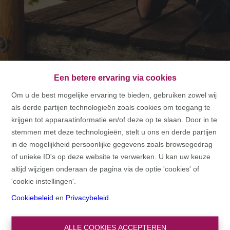
Een betere ervaring via cookies
Om u de best mogelijke ervaring te bieden, gebruiken zowel wij
als derde partijen technologieën zoals cookies om toegang te
HOME
krijgen tot apparaatinformatie en/of deze op te slaan. Door in te
stemmen met deze technologieën, stelt u ons en derde partijen
HOME
in de mogelijkheid persoonlijke gegevens zoals browsegedrag
of unieke ID's op deze website te verwerken. U kan uw keuze
altijd wijzigen onderaan de pagina via de optie 'cookies' of
'cookie instellingen'.
Cookiebeleid
en
Privacybeleid
.
ALLE COOKIES ACCEPTEREN