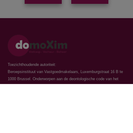
Toezichthoudende autoriteit:
Beroepsinstituut van Vastgoedmakelaars, Luxemburgstraat 16 B te
1000 Brussel. Onderworpen aan de
deontologische code van het
BIV
Vastgoedmakelaar-bemiddelaar / BIV 504.956 - BIV 504.779 - BIV
518.770
Contacteer ons
015 20 36 00
016 79 32 70