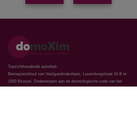
Toezichthoudende autoriteit:
Beroepsinstituut van Vastgoedmakelaars, Luxemburgstraat 16 B te
1000 Brussel. Onderworpen aan de
deontologische code van het
BIV
Vastgoedmakelaar-bemiddelaar / BIV 504.956 - BIV 504.779 - BIV
518.770
Contacteer ons
015 20 36 00
016 79 32 70