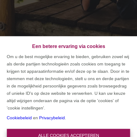
Een betere ervaring via cookies
Om u de best mogelijke ervaring te bieden, gebruiken zowel wij
als derde partijen technologieën zoals cookies om toegang te
HOME
krijgen tot apparaatinformatie en/of deze op te slaan. Door in te
stemmen met deze technologieën, stelt u ons en derde partijen
HOME
in de mogelijkheid persoonlijke gegevens zoals browsegedrag
of unieke ID's op deze website te verwerken. U kan uw keuze
altijd wijzigen onderaan de pagina via de optie 'cookies' of
'cookie instellingen'.
Cookiebeleid
en
Privacybeleid
.
ALLE COOKIES ACCEPTEREN