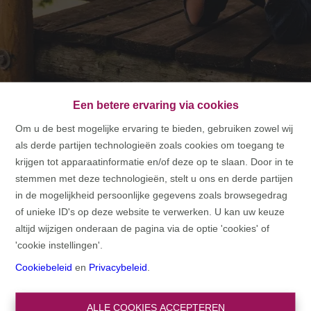
Een betere ervaring via cookies
Om u de best mogelijke ervaring te bieden, gebruiken zowel wij
als derde partijen technologieën zoals cookies om toegang te
HOME
krijgen tot apparaatinformatie en/of deze op te slaan. Door in te
stemmen met deze technologieën, stelt u ons en derde partijen
HOME
in de mogelijkheid persoonlijke gegevens zoals browsegedrag
of unieke ID's op deze website te verwerken. U kan uw keuze
altijd wijzigen onderaan de pagina via de optie 'cookies' of
'cookie instellingen'.
Cookiebeleid
en
Privacybeleid
.
ALLE COOKIES ACCEPTEREN