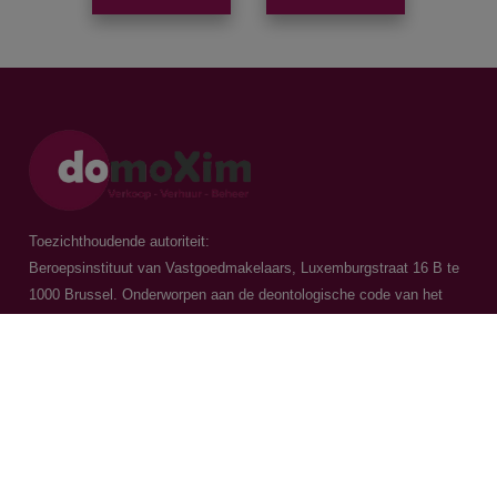
Toezichthoudende autoriteit:
Beroepsinstituut van Vastgoedmakelaars, Luxemburgstraat 16 B te
1000 Brussel. Onderworpen aan de
deontologische code van het
BIV
Vastgoedmakelaar-bemiddelaar / BIV 504.956 - BIV 504.779 - BIV
518.770
Contacteer ons
015 20 36 00
016 79 32 70