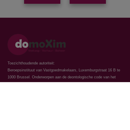
Toezichthoudende autoriteit:
Beroepsinstituut van Vastgoedmakelaars, Luxemburgstraat 16 B te
1000 Brussel. Onderworpen aan de
deontologische code van het
BIV
Vastgoedmakelaar-bemiddelaar / BIV 504.956 - BIV 504.779 - BIV
518.770
Contacteer ons
015 20 36 00
016 79 32 70