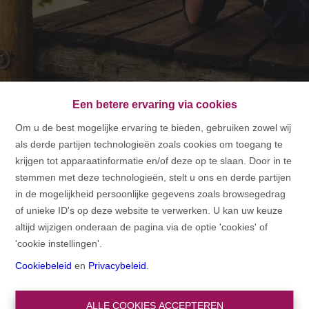
Een betere ervaring via cookies
Om u de best mogelijke ervaring te bieden, gebruiken zowel wij
als derde partijen technologieën zoals cookies om toegang te
HOME
krijgen tot apparaatinformatie en/of deze op te slaan. Door in te
stemmen met deze technologieën, stelt u ons en derde partijen
HOME
in de mogelijkheid persoonlijke gegevens zoals browsegedrag
of unieke ID's op deze website te verwerken. U kan uw keuze
altijd wijzigen onderaan de pagina via de optie 'cookies' of
'cookie instellingen'.
Cookiebeleid
en
Privacybeleid
.
ALLE COOKIES ACCEPTEREN