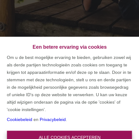
Een betere ervaring via cookies
Om u de best mogelijke ervaring te bieden, gebruiken zowel wij
als derde partijen technologieën zoals cookies om toegang te
HOME
krijgen tot apparaatinformatie en/of deze op te slaan. Door in te
stemmen met deze technologieën, stelt u ons en derde partijen
HOME
in de mogelijkheid persoonlijke gegevens zoals browsegedrag
of unieke ID's op deze website te verwerken. U kan uw keuze
altijd wijzigen onderaan de pagina via de optie 'cookies' of
'cookie instellingen'.
Cookiebeleid
en
Privacybeleid
.
ALLE COOKIES ACCEPTEREN