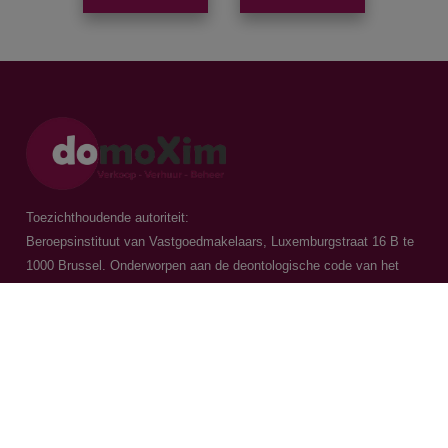
Toezichthoudende autoriteit:
Beroepsinstituut van Vastgoedmakelaars, Luxemburgstraat 16 B te
1000 Brussel. Onderworpen aan de
deontologische code van het
BIV
Vastgoedmakelaar-bemiddelaar / BIV 504.956 - BIV 504.779 - BIV
518.770
Contacteer ons
015 20 36 00
016 79 32 70