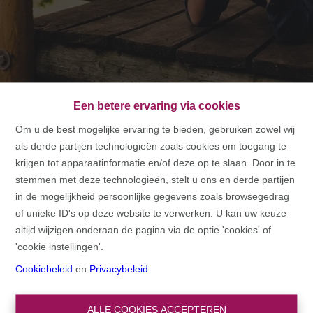
Een betere ervaring via cookies
Om u de best mogelijke ervaring te bieden, gebruiken zowel wij
als derde partijen technologieën zoals cookies om toegang te
HOME
krijgen tot apparaatinformatie en/of deze op te slaan. Door in te
stemmen met deze technologieën, stelt u ons en derde partijen
HOME
in de mogelijkheid persoonlijke gegevens zoals browsegedrag
of unieke ID's op deze website te verwerken. U kan uw keuze
altijd wijzigen onderaan de pagina via de optie 'cookies' of
'cookie instellingen'.
Cookiebeleid
en
Privacybeleid
.
ALLE COOKIES ACCEPTEREN