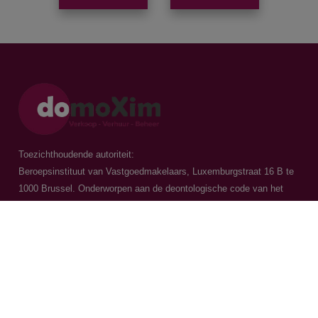
Toezichthoudende autoriteit:
Beroepsinstituut van Vastgoedmakelaars, Luxemburgstraat 16 B te
1000 Brussel. Onderworpen aan de
deontologische code van het
BIV
Vastgoedmakelaar-bemiddelaar / BIV 504.956 - BIV 504.779 - BIV
518.770
Contacteer ons
015 20 36 00
016 79 32 70