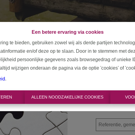
Een betere ervaring via cookies
ring te bieden, gebruiken zowel wij als derde partijen technolo
aatinformatie en/of deze op te slaan. Door in te stemmen met dez
elijkheid persoonlijke gegevens zoals browsegedrag of unieke I
tijd wijzigen onderaan de pagina via de optie 'cookies' of 'cooki
Oeps, d
eid
.
TEREN
ALLEEN NOODZAKELIJKE COOKIES
VOO