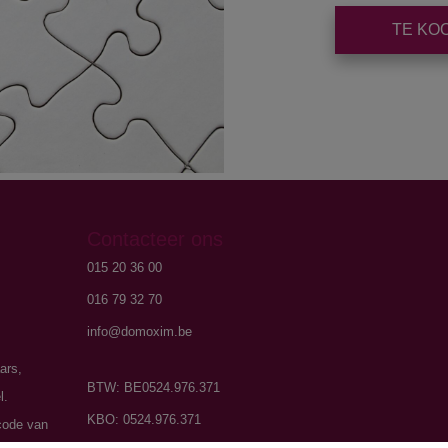
TE KO
Contacteer ons
015 20 36 00
016 79 32 70
info@domoxim.be
ars,
BTW: BE0524.976.371
l.
KBO: 0524.976.371
code van