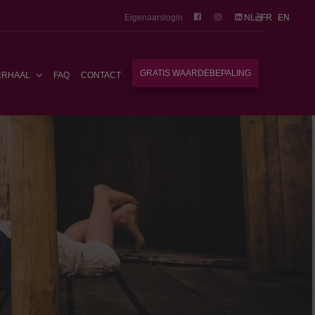
Eigenaarslogin
NL
FR
EN
GRATIS WAARDEBEPALING
ERHAAL
FAQ
CONTACT