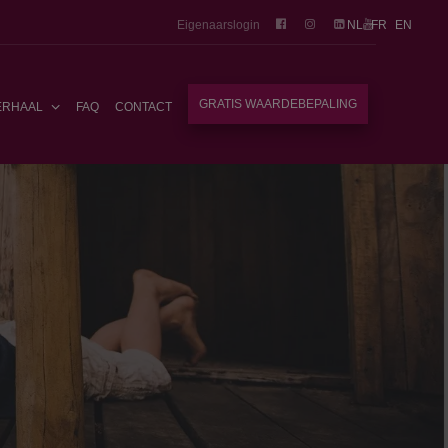
Eigenaarslogin
NL
FR
EN
GRATIS WAARDEBEPALING
ERHAAL
FAQ
CONTACT