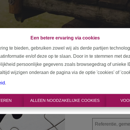
Een betere ervaring via cookies
ring te bieden, gebruiken zowel wij als derde partijen technolo
aatinformatie en/of deze op te slaan. Door in te stemmen met dez
elijkheid persoonlijke gegevens zoals browsegedrag of unieke I
tijd wijzigen onderaan de pagina via de optie 'cookies' of 'cooki
Oeps, d
eid
.
TEREN
ALLEEN NOODZAKELIJKE COOKIES
VOO