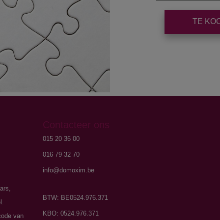
TE KO
Contacteer ons
015 20 36 00
016 79 32 70
info@domoxim.be
ars,
BTW: BE0524.976.371
l.
KBO: 0524.976.371
code van