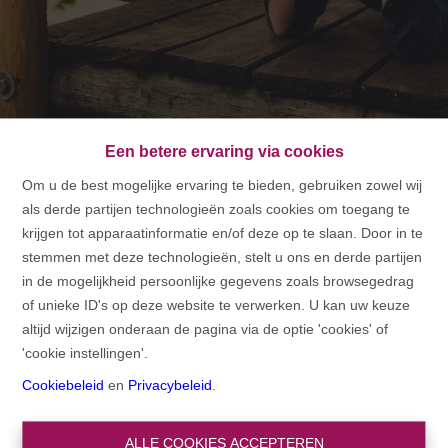
Een betere ervaring via cookies
Om u de best mogelijke ervaring te bieden, gebruiken zowel wij
als derde partijen technologieën zoals cookies om toegang te
HOME
krijgen tot apparaatinformatie en/of deze op te slaan. Door in te
stemmen met deze technologieën, stelt u ons en derde partijen
HOME
in de mogelijkheid persoonlijke gegevens zoals browsegedrag
of unieke ID's op deze website te verwerken. U kan uw keuze
altijd wijzigen onderaan de pagina via de optie 'cookies' of
'cookie instellingen'.
Cookiebeleid
en
Privacybeleid
.
ALLE COOKIES ACCEPTEREN