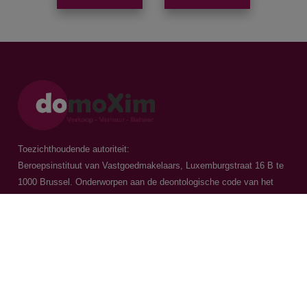
Toezichthoudende autoriteit:
Beroepsinstituut van Vastgoedmakelaars, Luxemburgstraat 16 B te
1000 Brussel. Onderworpen aan de
deontologische code van het
BIV
Vastgoedmakelaar-bemiddelaar / BIV 504.956 - BIV 504.779 - BIV
518.770
Contacteer ons
015 20 36 00
016 79 32 70