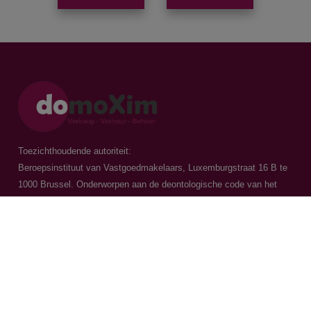
Toezichthoudende autoriteit:
Beroepsinstituut van Vastgoedmakelaars, Luxemburgstraat 16 B te
1000 Brussel. Onderworpen aan de
deontologische code van het
BIV
Vastgoedmakelaar-bemiddelaar / BIV 504.956 - BIV 504.779 - BIV
518.770
Contacteer ons
015 20 36 00
016 79 32 70