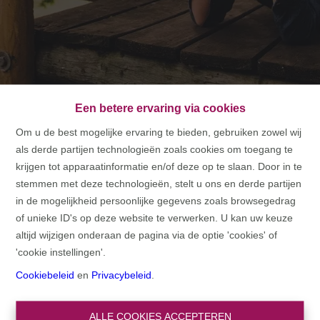
Een betere ervaring via cookies
Om u de best mogelijke ervaring te bieden, gebruiken zowel wij
als derde partijen technologieën zoals cookies om toegang te
HOME
krijgen tot apparaatinformatie en/of deze op te slaan. Door in te
stemmen met deze technologieën, stelt u ons en derde partijen
HOME
in de mogelijkheid persoonlijke gegevens zoals browsegedrag
of unieke ID's op deze website te verwerken. U kan uw keuze
altijd wijzigen onderaan de pagina via de optie 'cookies' of
'cookie instellingen'.
Cookiebeleid
en
Privacybeleid
.
ALLE COOKIES ACCEPTEREN