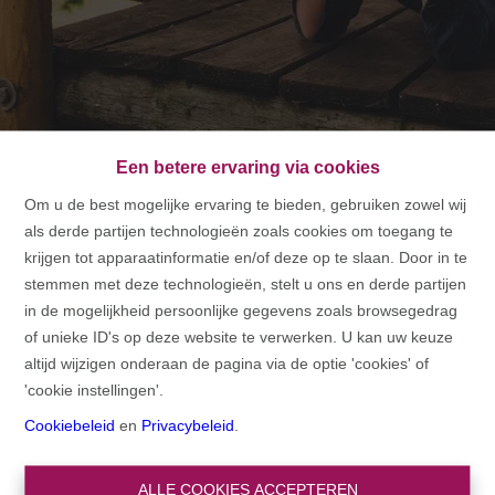
Een betere ervaring via cookies
Om u de best mogelijke ervaring te bieden, gebruiken zowel wij
als derde partijen technologieën zoals cookies om toegang te
HOME
krijgen tot apparaatinformatie en/of deze op te slaan. Door in te
stemmen met deze technologieën, stelt u ons en derde partijen
HOME
in de mogelijkheid persoonlijke gegevens zoals browsegedrag
of unieke ID's op deze website te verwerken. U kan uw keuze
altijd wijzigen onderaan de pagina via de optie 'cookies' of
'cookie instellingen'.
Cookiebeleid
en
Privacybeleid
.
ALLE COOKIES ACCEPTEREN