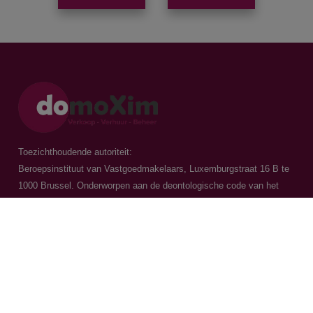
Toezichthoudende autoriteit:
Beroepsinstituut van Vastgoedmakelaars, Luxemburgstraat 16 B te
1000 Brussel. Onderworpen aan de
deontologische code van het
BIV
Vastgoedmakelaar-bemiddelaar / BIV 504.956 - BIV 504.779 - BIV
518.770
Contacteer ons
015 20 36 00
016 79 32 70