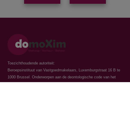
Toezichthoudende autoriteit:
Beroepsinstituut van Vastgoedmakelaars, Luxemburgstraat 16 B te
1000 Brussel. Onderworpen aan de
deontologische code van het
BIV
Vastgoedmakelaar-bemiddelaar / BIV 504.956 - BIV 504.779 - BIV
518.770
Contacteer ons
015 20 36 00
016 79 32 70