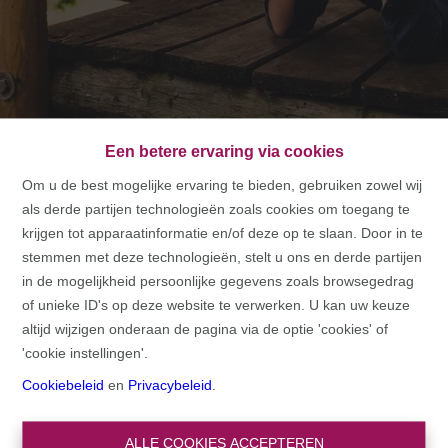
Een betere ervaring via cookies
Om u de best mogelijke ervaring te bieden, gebruiken zowel wij
als derde partijen technologieën zoals cookies om toegang te
HOME
krijgen tot apparaatinformatie en/of deze op te slaan. Door in te
stemmen met deze technologieën, stelt u ons en derde partijen
HOME
in de mogelijkheid persoonlijke gegevens zoals browsegedrag
of unieke ID's op deze website te verwerken. U kan uw keuze
altijd wijzigen onderaan de pagina via de optie 'cookies' of
'cookie instellingen'.
Cookiebeleid
en
Privacybeleid
.
ALLE COOKIES ACCEPTEREN