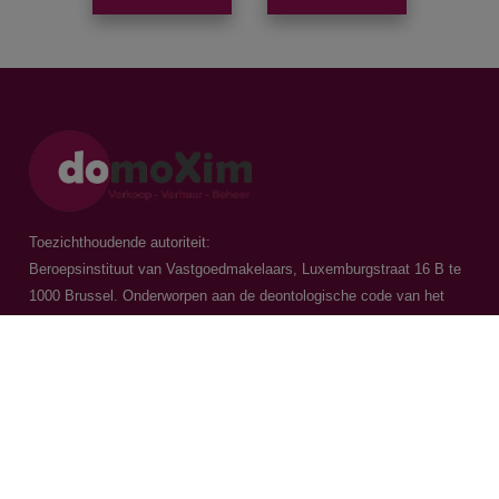
Toezichthoudende autoriteit:
Beroepsinstituut van Vastgoedmakelaars, Luxemburgstraat 16 B te
1000 Brussel. Onderworpen aan de
deontologische code van het
BIV
Vastgoedmakelaar-bemiddelaar / BIV 504.956 - BIV 504.779 - BIV
518.770
Contacteer ons
015 20 36 00
016 79 32 70