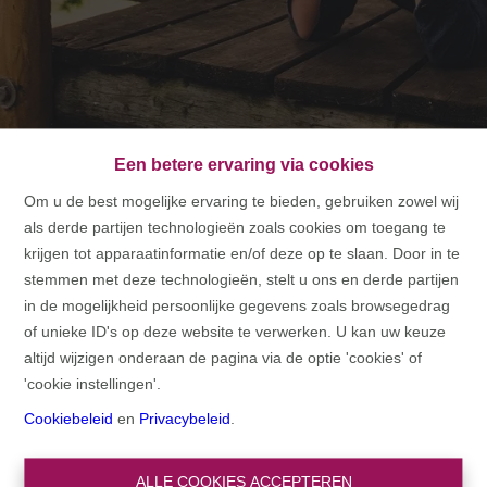
Een betere ervaring via cookies
Om u de best mogelijke ervaring te bieden, gebruiken zowel wij
als derde partijen technologieën zoals cookies om toegang te
HOME
krijgen tot apparaatinformatie en/of deze op te slaan. Door in te
stemmen met deze technologieën, stelt u ons en derde partijen
HOME
in de mogelijkheid persoonlijke gegevens zoals browsegedrag
of unieke ID's op deze website te verwerken. U kan uw keuze
altijd wijzigen onderaan de pagina via de optie 'cookies' of
'cookie instellingen'.
Cookiebeleid
en
Privacybeleid
.
ALLE COOKIES ACCEPTEREN