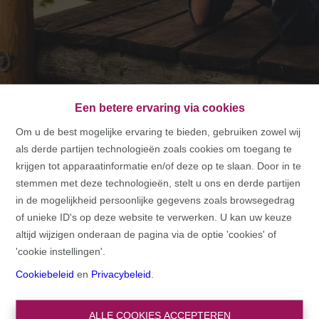
Een betere ervaring via cookies
Om u de best mogelijke ervaring te bieden, gebruiken zowel wij
als derde partijen technologieën zoals cookies om toegang te
HOME
krijgen tot apparaatinformatie en/of deze op te slaan. Door in te
stemmen met deze technologieën, stelt u ons en derde partijen
HOME
in de mogelijkheid persoonlijke gegevens zoals browsegedrag
of unieke ID's op deze website te verwerken. U kan uw keuze
altijd wijzigen onderaan de pagina via de optie 'cookies' of
'cookie instellingen'.
Cookiebeleid
en
Privacybeleid
.
ALLE COOKIES ACCEPTEREN