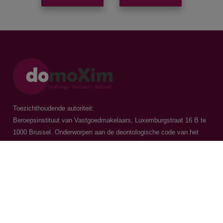
Toezichthoudende autoriteit:
Beroepsinstituut van Vastgoedmakelaars, Luxemburgstraat 16 B te
1000 Brussel. Onderworpen aan de
deontologische code van het
BIV
Vastgoedmakelaar-bemiddelaar / BIV 504.956 - BIV 504.779 - BIV
518.770
Contacteer ons
015 20 36 00
016 79 32 70