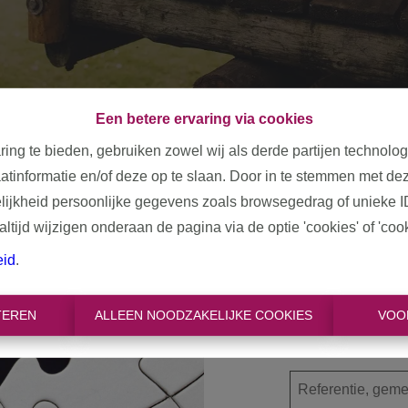
Een betere ervaring via cookies
ring te bieden, gebruiken zowel wij als derde partijen technolo
aatinformatie en/of deze op te slaan. Door in te stemmen met dez
elijkheid persoonlijke gegevens zoals browsegedrag of unieke I
tijd wijzigen onderaan de pagina via de optie 'cookies' of 'cooki
Oeps, d
eid
.
TEREN
ALLEEN NOODZAKELIJKE COOKIES
VOO