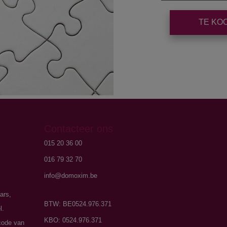
TE KO
Contacteer ons
015 20 36 00
016 79 32 70
info@domoxim.be
ars,
BTW: BE0524.976.371
l.
KBO: 0524.976.371
code van