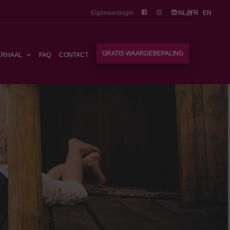
Eigenaarslogin
NL
FR
EN
GRATIS WAARDEBEPALING
ERHAAL
FAQ
CONTACT