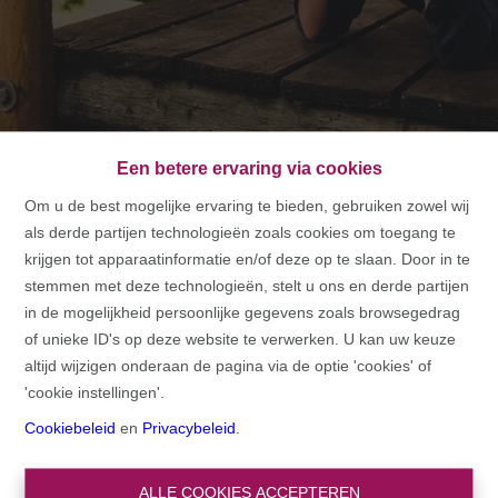
Een betere ervaring via cookies
Om u de best mogelijke ervaring te bieden, gebruiken zowel wij
als derde partijen technologieën zoals cookies om toegang te
HOME
krijgen tot apparaatinformatie en/of deze op te slaan. Door in te
stemmen met deze technologieën, stelt u ons en derde partijen
HOME
in de mogelijkheid persoonlijke gegevens zoals browsegedrag
of unieke ID's op deze website te verwerken. U kan uw keuze
altijd wijzigen onderaan de pagina via de optie 'cookies' of
'cookie instellingen'.
Cookiebeleid
en
Privacybeleid
.
ALLE COOKIES ACCEPTEREN