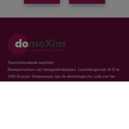
Toezichthoudende autoriteit:
Beroepsinstituut van Vastgoedmakelaars, Luxemburgstraat 16 B te
1000 Brussel. Onderworpen aan de
deontologische code van het
BIV
Vastgoedmakelaar-bemiddelaar / BIV 504.956 - BIV 504.779 - BIV
518.770
Contacteer ons
015 20 36 00
016 79 32 70