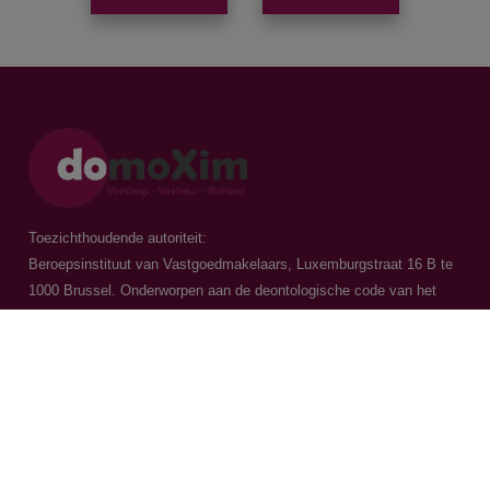
Toezichthoudende autoriteit:
Beroepsinstituut van Vastgoedmakelaars, Luxemburgstraat 16 B te
1000 Brussel. Onderworpen aan de
deontologische code van het
BIV
Vastgoedmakelaar-bemiddelaar / BIV 504.956 - BIV 504.779 - BIV
518.770
Contacteer ons
015 20 36 00
016 79 32 70