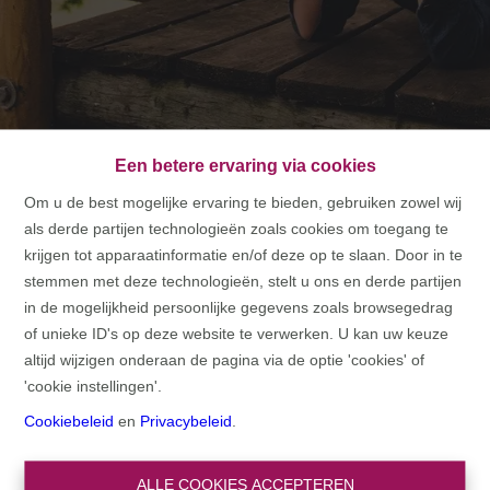
Een betere ervaring via cookies
Om u de best mogelijke ervaring te bieden, gebruiken zowel wij
als derde partijen technologieën zoals cookies om toegang te
HOME
krijgen tot apparaatinformatie en/of deze op te slaan. Door in te
stemmen met deze technologieën, stelt u ons en derde partijen
HOME
in de mogelijkheid persoonlijke gegevens zoals browsegedrag
of unieke ID's op deze website te verwerken. U kan uw keuze
altijd wijzigen onderaan de pagina via de optie 'cookies' of
'cookie instellingen'.
Cookiebeleid
en
Privacybeleid
.
ALLE COOKIES ACCEPTEREN