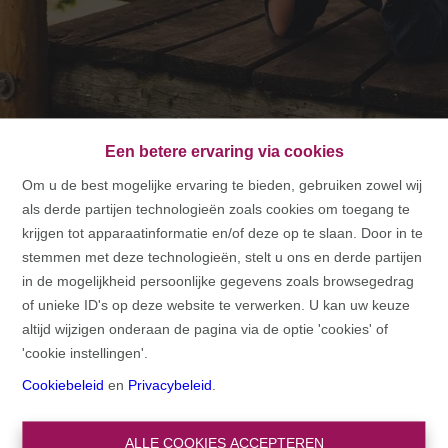
Een betere ervaring via cookies
Om u de best mogelijke ervaring te bieden, gebruiken zowel wij
als derde partijen technologieën zoals cookies om toegang te
HOME
krijgen tot apparaatinformatie en/of deze op te slaan. Door in te
stemmen met deze technologieën, stelt u ons en derde partijen
HOME
in de mogelijkheid persoonlijke gegevens zoals browsegedrag
of unieke ID's op deze website te verwerken. U kan uw keuze
altijd wijzigen onderaan de pagina via de optie 'cookies' of
'cookie instellingen'.
Cookiebeleid
en
Privacybeleid
.
ALLE COOKIES ACCEPTEREN