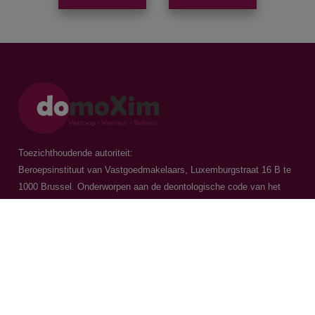
Toezichthoudende autoriteit:
Beroepsinstituut van Vastgoedmakelaars, Luxemburgstraat 16 B te
1000 Brussel. Onderworpen aan de
deontologische code van het
BIV
Vastgoedmakelaar-bemiddelaar / BIV 504.956 - BIV 504.779 - BIV
518.770
Contacteer ons
015 20 36 00
016 79 32 70